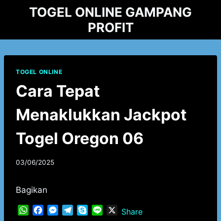
Skip
TOGEL ONLINE GAMPANG
to
PROFIT
content
TOGEL ONLINE
Cara Tepat
Menaklukkan Jackpot
Togel Oregon 06
By
03/06/2025
adminxjfxh
Bagikan
W
F
M
T
S
L
X
Share