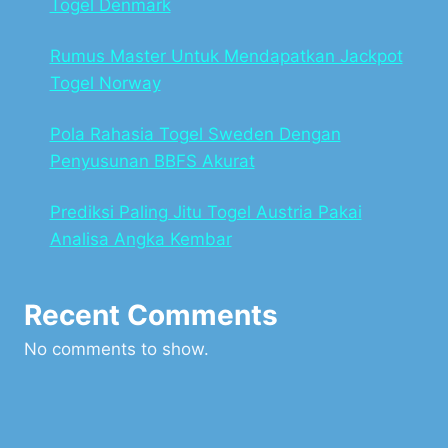
Togel Denmark
Rumus Master Untuk Mendapatkan Jackpot
Togel Norway
Pola Rahasia Togel Sweden Dengan
Penyusunan BBFS Akurat
Prediksi Paling Jitu Togel Austria Pakai
Analisa Angka Kembar
Recent Comments
No comments to show.