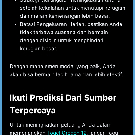
setelah kekalahan untuk menutupi kerugian
dan meraih kemenangan lebih besar.
Batasi Pengeluaran Harian, pastikan Anda
tidak terbawa suasana dan bermain
dengan disiplin untuk menghindari
kerugian besar.
Dengan manajemen modal yang baik, Anda
akan bisa bermain lebih lama dan lebih efektif.
Ikuti Prediksi Dari Sumber
Terpercaya
Untuk meningkatkan peluang Anda dalam
memenangkan
Togel Oregon 12
, jangan ragu