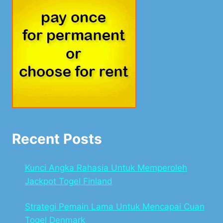
Recent Posts
Kunci Angka Rahasia Untuk Memperoleh
Jackpot Togel Finland
Strategi Pemain Lama Untuk Mencapai Cuan
Togel Denmark