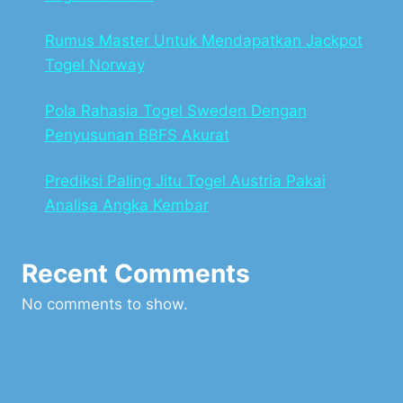
Rumus Master Untuk Mendapatkan Jackpot
Togel Norway
Pola Rahasia Togel Sweden Dengan
Penyusunan BBFS Akurat
Prediksi Paling Jitu Togel Austria Pakai
Analisa Angka Kembar
Recent Comments
No comments to show.