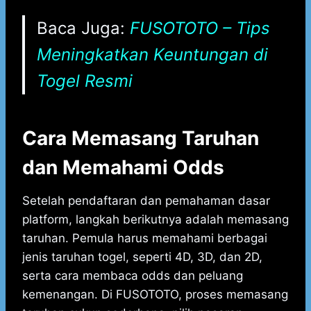
Baca Juga:
FUSOTOTO – Tips
Meningkatkan Keuntungan di
Togel Resmi
Cara Memasang Taruhan
dan Memahami Odds
Setelah pendaftaran dan pemahaman dasar
platform, langkah berikutnya adalah memasang
taruhan. Pemula harus memahami berbagai
jenis taruhan togel, seperti 4D, 3D, dan 2D,
serta cara membaca odds dan peluang
kemenangan. Di FUSOTOTO, proses memasang