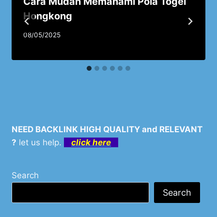
Cara Mudah Memahami Pola Togel
Hongkong
08/05/2025
NEED BACKLINK HIGH QUALITY and RELEVANT
?
let us help.
click here
Search
Search