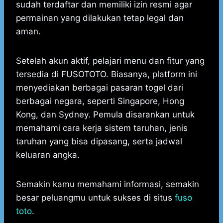
sudah terdaftar dan memiliki izin resmi agar
permainan yang dilakukan tetap legal dan
aman.
Setelah akun aktif, pelajari menu dan fitur yang
tersedia di FUSOTOTO. Biasanya, platform ini
menyediakan berbagai pasaran togel dari
berbagai negara, seperti Singapore, Hong
Kong, dan Sydney. Pemula disarankan untuk
memahami cara kerja sistem taruhan, jenis
taruhan yang bisa dipasang, serta jadwal
keluaran angka.
Semakin kamu memahami informasi, semakin
besar peluangmu untuk sukses di situs
fuso
toto
.