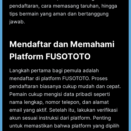
pendaftaran, cara memasang taruhan, hingga
tips bermain yang aman dan bertanggung
jawab.
Mendaftar dan Memahami
Platform FUSOTOTO
Langkah pertama bagi pemula adalah
mendaftar di platform FUSOTOTO. Proses
pendaftaran biasanya cukup mudah dan cepat.
Pemain cukup mengisi data pribadi seperti
nama lengkap, nomor telepon, dan alamat
email yang aktif. Setelah itu, lakukan verifikasi
akun sesuai instruksi dari platform. Penting
untuk memastikan bahwa platform yang dipilih