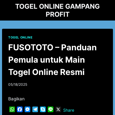
Skip
TOGEL ONLINE GAMPANG
to
PROFIT
content
TOGEL ONLINE
FUSOTOTO – Panduan
Pemula untuk Main
Togel Online Resmi
By
05/18/2025
adminxjfxh
Bagikan
W
F
M
T
S
L
X
Share