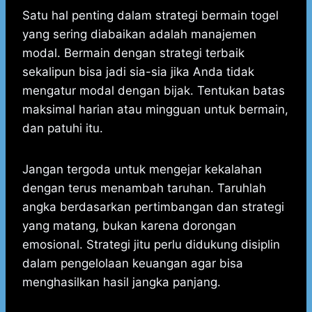
Satu hal penting dalam strategi bermain togel
yang sering diabaikan adalah manajemen
modal. Bermain dengan strategi terbaik
sekalipun bisa jadi sia-sia jika Anda tidak
mengatur modal dengan bijak. Tentukan batas
maksimal harian atau mingguan untuk bermain,
dan patuhi itu.
Jangan tergoda untuk mengejar kekalahan
dengan terus menambah taruhan. Taruhlah
angka berdasarkan pertimbangan dan strategi
yang matang, bukan karena dorongan
emosional. Strategi jitu perlu didukung disiplin
dalam pengelolaan keuangan agar bisa
menghasilkan hasil jangka panjang.