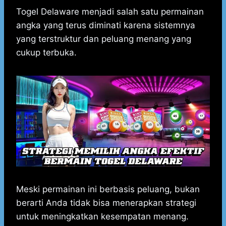
h
a
e
e
k
i
a
c
s
l
y
n
Togel Delaware menjadi salah satu permainan
t
e
s
e
p
e
angka yang terus diminati karena sistemnya
s
b
e
g
e
yang terstruktur dan peluang menang yang
A
o
n
r
cukup terbuka.
p
o
g
a
p
k
e
m
r
Meski permainan ini berbasis peluang, bukan
berarti Anda tidak bisa menerapkan strategi
untuk meningkatkan kesempatan menang.