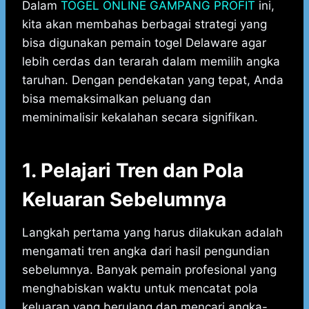
Dalam
TOGEL ONLINE GAMPANG PROFIT
ini,
kita akan membahas berbagai strategi yang
bisa digunakan pemain togel Delaware agar
lebih cerdas dan terarah dalam memilih angka
taruhan. Dengan pendekatan yang tepat, Anda
bisa memaksimalkan peluang dan
meminimalisir kekalahan secara signifikan.
1. Pelajari Tren dan Pola
Keluaran Sebelumnya
Langkah pertama yang harus dilakukan adalah
mengamati tren angka dari hasil pengundian
sebelumnya. Banyak pemain profesional yang
menghabiskan waktu untuk mencatat pola
keluaran yang berulang dan mencari angka-