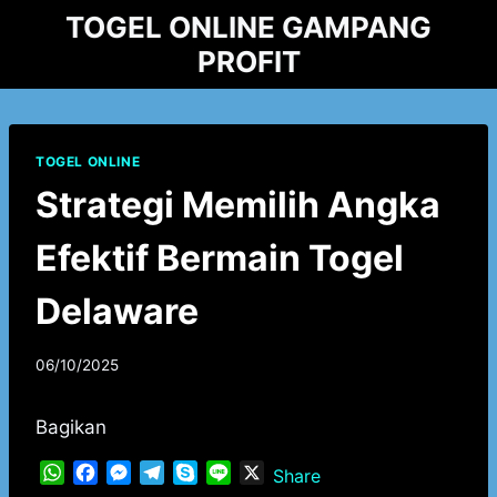
Skip
TOGEL ONLINE GAMPANG
to
PROFIT
content
TOGEL ONLINE
Strategi Memilih Angka
Efektif Bermain Togel
Delaware
By
06/10/2025
adminxjfxh
Bagikan
W
F
M
T
S
L
X
Share