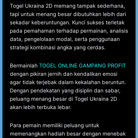
Togel Ukraina 2D memang tampak sederhana,
tapi untuk menang besar dibutuhkan lebih dari
sekadar keberuntungan. Kunci sukses terletak
pada pemahaman terhadap permainan, analisis
data, pengelolaan modal, serta penggunaan
strategi kombinasi angka yang cerdas.
Bermainlah
TOGEL ONLINE GAMPANG PROFIT
dengan pikiran jernih dan kendalikan emosi
agar tidak terjebak dalam kekalahan beruntun.
Dengan pendekatan yang disiplin dan sabar,
peluang menang besar di Togel Ukraina 2D
akan lebih terbuka lebar.
Para pemain memiliki peluang untuk
memenangkan hadiah besar dengan menebak