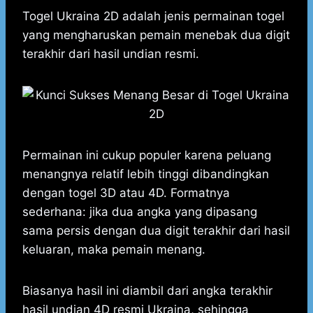
h
a
e
e
k
i
a
c
s
l
y
n
Togel Ukraina 2D adalah jenis permainan togel
t
e
s
e
p
e
yang mengharuskan pemain menebak dua digit
s
b
e
g
e
terakhir dari hasil undian resmi.
A
o
n
r
p
o
g
a
p
k
e
m
r
Permainan ini cukup populer karena peluang
menangnya relatif lebih tinggi dibandingkan
dengan togel 3D atau 4D. Formatnya
sederhana: jika dua angka yang dipasang
sama persis dengan dua digit terakhir dari hasil
keluaran, maka pemain menang.
Biasanya hasil ini diambil dari angka terakhir
hasil undian 4D resmi Ukraina, sehingga