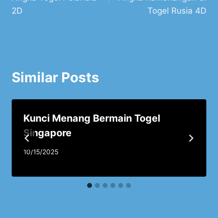
2D
Togel Rusia 4D
Similar Posts
Kunci Menang Bermain Togel
Singapore
10/15/2025