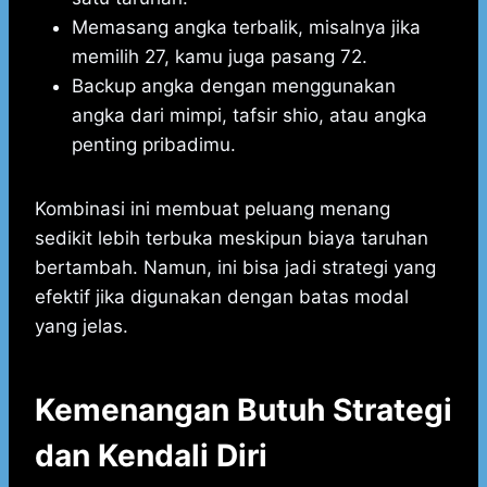
Memasang angka terbalik, misalnya jika
memilih 27, kamu juga pasang 72.
Backup angka dengan menggunakan
angka dari mimpi, tafsir shio, atau angka
penting pribadimu.
Kombinasi ini membuat peluang menang
sedikit lebih terbuka meskipun biaya taruhan
bertambah. Namun, ini bisa jadi strategi yang
efektif jika digunakan dengan batas modal
yang jelas.
Kemenangan Butuh Strategi
dan Kendali Diri