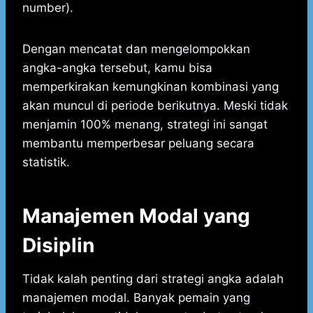
number).
Dengan mencatat dan mengelompokkan
angka-angka tersebut, kamu bisa
memperkirakan kemungkinan kombinasi yang
akan muncul di periode berikutnya. Meski tidak
menjamin 100% menang, strategi ini sangat
membantu memperbesar peluang secara
statistik.
Manajemen Modal yang
Disiplin
Tidak kalah penting dari strategi angka adalah
manajemen modal. Banyak pemain yang