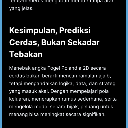
terus-menerus mengubah metode tanpa arah
yang jelas.
Kesimpulan, Prediksi
Cerdas, Bukan Sekadar
Tebakan
Menebak angka Togel Polandia 2D secara
cerdas bukan berarti mencari ramalan ajaib,
tetapi mengandalkan logika, data, dan strategi
yang masuk akal. Dengan mempelajari pola
keluaran, menerapkan rumus sederhana, serta
mengelola modal secara bijak, peluang untuk
menang bisa meningkat secara signifikan.