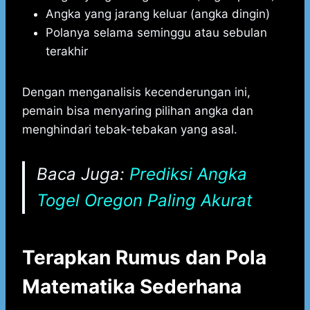
Angka yang jarang keluar (angka dingin)
Polanya selama seminggu atau sebulan
terakhir
Dengan menganalisis kecenderungan ini,
pemain bisa menyaring pilihan angka dan
menghindari tebak-tebakan yang asal.
Baca Juga:
Prediksi Angka
Togel Oregon Paling Akurat
Terapkan Rumus dan Pola
Matematika Sederhana