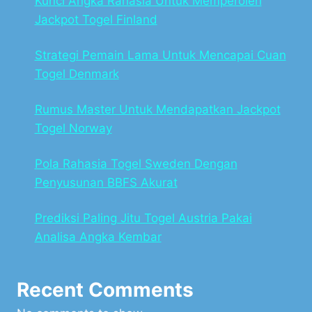
Kunci Angka Rahasia Untuk Memperoleh
Jackpot Togel Finland
Strategi Pemain Lama Untuk Mencapai Cuan
Togel Denmark
Rumus Master Untuk Mendapatkan Jackpot
Togel Norway
Pola Rahasia Togel Sweden Dengan
Penyusunan BBFS Akurat
Prediksi Paling Jitu Togel Austria Pakai
Analisa Angka Kembar
Recent Comments