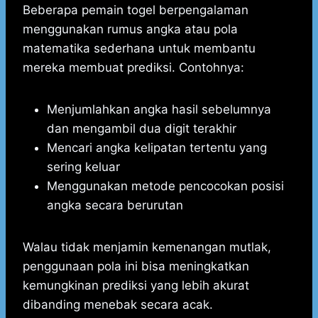
Beberapa pemain togel berpengalaman
menggunakan rumus angka atau pola
matematika sederhana untuk membantu
mereka membuat prediksi. Contohnya:
Menjumlahkan angka hasil sebelumnya
dan mengambil dua digit terakhir
Mencari angka kelipatan tertentu yang
sering keluar
Menggunakan metode pencocokan posisi
angka secara berurutan
Walau tidak menjamin kemenangan mutlak,
penggunaan pola ini bisa meningkatkan
kemungkinan prediksi yang lebih akurat
dibanding menebak secara acak.