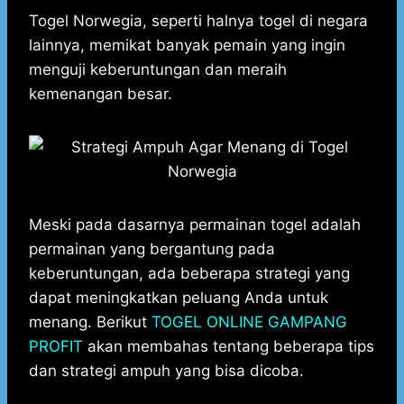
h
a
e
e
k
i
a
c
s
l
y
n
Togel Norwegia, seperti halnya togel di negara
t
e
s
e
p
e
lainnya, memikat banyak pemain yang ingin
s
b
e
g
e
menguji keberuntungan dan meraih
A
o
n
r
kemenangan besar.
p
o
g
a
p
k
e
m
r
Meski pada dasarnya permainan togel adalah
permainan yang bergantung pada
keberuntungan, ada beberapa strategi yang
dapat meningkatkan peluang Anda untuk
menang. Berikut
TOGEL ONLINE GAMPANG
PROFIT
akan membahas tentang beberapa tips
dan strategi ampuh yang bisa dicoba.