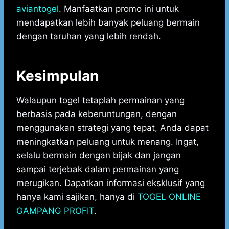
aviantogel
. Manfaatkan promo ini untuk
mendapatkan lebih banyak peluang bermain
dengan taruhan yang lebih rendah.
Kesimpulan
Walaupun togel tetaplah permainan yang
berbasis pada keberuntungan, dengan
menggunakan strategi yang tepat, Anda dapat
meningkatkan peluang untuk menang. Ingat,
selalu bermain dengan bijak dan jangan
sampai terjebak dalam permainan yang
merugikan. Dapatkan informasi eksklusif yang
hanya kami sajikan, hanya di
TOGEL ONLINE
GAMPANG PROFIT
.