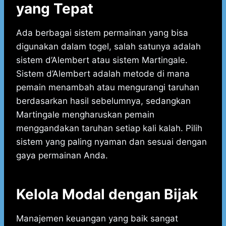
yang Tepat
Ada berbagai sistem permainan yang bisa
digunakan dalam togel, salah satunya adalah
sistem d’Alembert atau sistem Martingale.
Sistem d’Alembert adalah metode di mana
pemain menambah atau mengurangi taruhan
berdasarkan hasil sebelumnya, sedangkan
Martingale mengharuskan pemain
menggandakan taruhan setiap kali kalah. Pilih
sistem yang paling nyaman dan sesuai dengan
gaya permainan Anda.
Kelola Modal dengan Bijak
Manajemen keuangan yang baik sangat