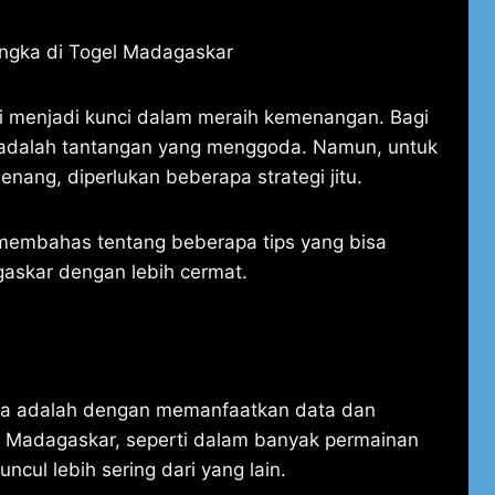
li menjadi kunci dalam meraih kemenangan. Bagi
adalah tantangan yang menggoda. Namun, untuk
nang, diperlukan beberapa strategi jitu.
embahas tentang beberapa tips yang bisa
askar dengan lebih cermat.
gka adalah dengan memanfaatkan data dan
gel Madagaskar, seperti dalam banyak permainan
cul lebih sering dari yang lain.