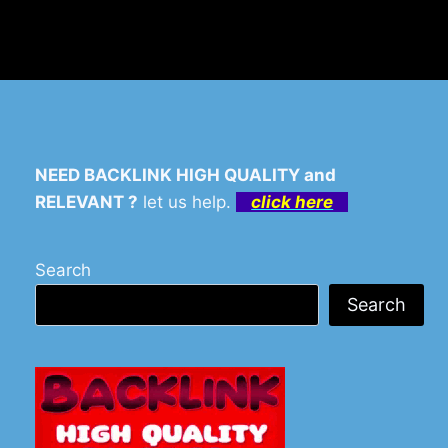
NEED BACKLINK HIGH QUALITY and
RELEVANT ?
let us help.
click here
Search
Search