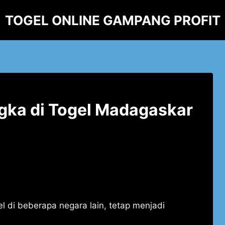
TOGEL ONLINE GAMPANG PROFIT
ngka di Togel Madagaskar
l di beberapa negara lain, tetap menjadi