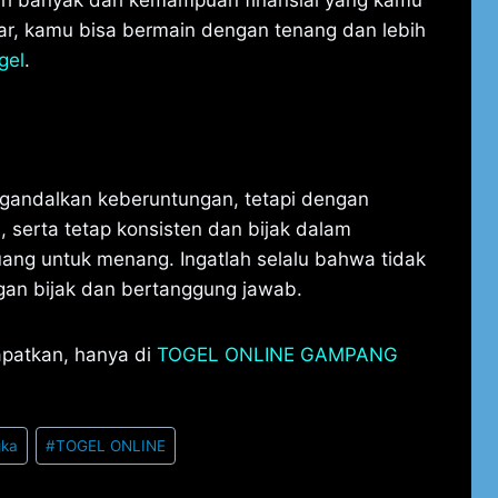
bih banyak dari kemampuan finansial yang kamu
jar, kamu bisa bermain dengan tenang dan lebih
gel
.
andalkan keberuntungan, tetapi dengan
serta tetap konsisten dan bijak dalam
ang untuk menang. Ingatlah selalu bahwa tidak
ngan bijak dan bertanggung jawab.
apatkan, hanya di
TOGEL ONLINE GAMPANG
gka
#
TOGEL ONLINE