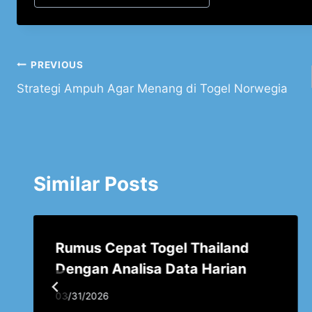
Post
PREVIOUS
Strategi Ampuh Agar Menang di Togel Norwegia
navigation
Similar Posts
Rumus Cepat Togel Thailand
Dengan Analisa Data Harian
03/31/2026