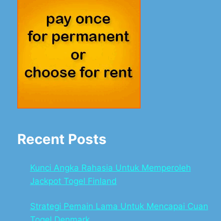
Recent Posts
Kunci Angka Rahasia Untuk Memperoleh
Jackpot Togel Finland
Strategi Pemain Lama Untuk Mencapai Cuan
Togel Denmark