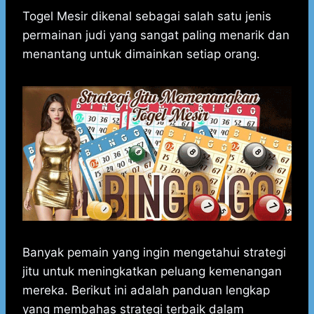
h
a
e
e
k
i
a
c
s
l
y
n
Togel Mesir dikenal sebagai salah satu jenis
t
e
s
e
p
e
permainan judi yang sangat paling menarik dan
s
b
e
g
e
menantang untuk dimainkan setiap orang.
A
o
n
r
p
o
g
a
p
k
e
m
r
Banyak pemain yang ingin mengetahui strategi
jitu untuk meningkatkan peluang kemenangan
mereka. Berikut ini adalah panduan lengkap
yang membahas strategi terbaik dalam