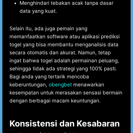
Menghindari tebakan acak tanpa dasar
data yang kuat.
Selain itu, ada juga pemain yang
memanfaatkan software atau aplikasi prediksi
togel yang bisa membantu menganalisis data
secara otomatis dan akurat. Namun, tetap
ingat bahwa togel adalah permainan peluang,
sehingga tidak ada strategi yang 100% pasti.
Bagi anda yang tertarik mencoba
keberuntungan,
obengbet
menawarkan
kesempatan untuk merasakan sensasi bermain
dengan berbagai macam keuntungan.
Konsistensi dan Kesabaran