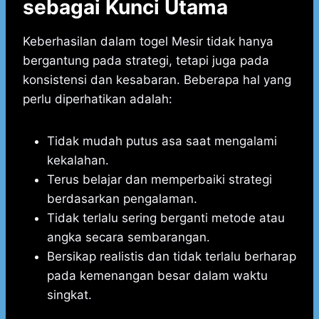
sebagai Kunci Utama
Keberhasilan dalam togel Mesir tidak hanya
bergantung pada strategi, tetapi juga pada
konsistensi dan kesabaran. Beberapa hal yang
perlu diperhatikan adalah:
Tidak mudah putus asa saat mengalami
kekalahan.
Terus belajar dan memperbaiki strategi
berdasarkan pengalaman.
Tidak terlalu sering berganti metode atau
angka secara sembarangan.
Bersikap realistis dan tidak terlalu berharap
pada kemenangan besar dalam waktu
singkat.