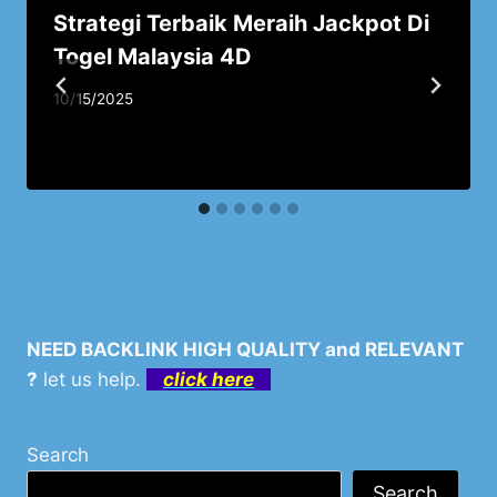
Strategi Terbaik Meraih Jackpot Di
Togel Malaysia 4D
10/15/2025
NEED BACKLINK HIGH QUALITY and RELEVANT
?
let us help.
click here
Search
Search