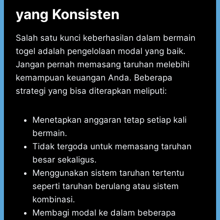
yang Konsisten
Salah satu kunci keberhasilan dalam bermain
togel adalah pengelolaan modal yang baik.
Jangan pernah memasang taruhan melebihi
kemampuan keuangan Anda. Beberapa
strategi yang bisa diterapkan meliputi:
Menetapkan anggaran tetap setiap kali
bermain.
Tidak tergoda untuk memasang taruhan
besar sekaligus.
Menggunakan sistem taruhan tertentu
seperti taruhan berulang atau sistem
kombinasi.
Membagi modal ke dalam beberapa