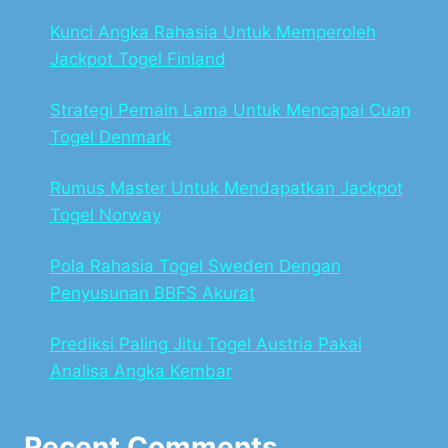
Kunci Angka Rahasia Untuk Memperoleh
Jackpot Togel Finland
Strategi Pemain Lama Untuk Mencapai Cuan
Togel Denmark
Rumus Master Untuk Mendapatkan Jackpot
Togel Norway
Pola Rahasia Togel Sweden Dengan
Penyusunan BBFS Akurat
Prediksi Paling Jitu Togel Austria Pakai
Analisa Angka Kembar
Recent Comments