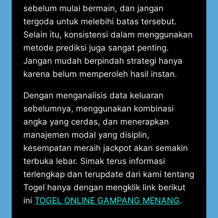
sebelum mulai bermain, dan jangan
tergoda untuk melebihi batas tersebut.
Selain itu, konsistensi dalam menggunakan
metode prediksi juga sangat penting.
Jangan mudah berpindah strategi hanya
karena belum memperoleh hasil instan.
Dengan menganalisis data keluaran
sebelumnya, menggunakan kombinasi
angka yang cerdas, dan menerapkan
manajemen modal yang disiplin,
kesempatan meraih jackpot akan semakin
terbuka lebar.
Simak terus informasi
terlengkap dan terupdate dari kami tentang
Togel hanya dengan mengklik link berikut
ini
TOGEL ONLINE GAMPANG MENANG
.