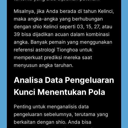
Misalnya, jika Anda berada di tahun Kelinci,
maka angka-angka yang berhubungan
dengan shio Kelinci seperti 03, 15, 27, atau
39 bisa dijadikan acuan dalam kombinasi
angka. Banyak pemain yang menggunakan
referensi astrologi Tionghoa untuk
memperkuat prediksi mereka saat
menyusun angka taruhan.
Analisa Data Pengeluaran
Kunci Menentukan Pola
Penting untuk menganalisis data
pengeluaran sebelumnya, terutama yang
berkaitan dengan shio. Anda bisa