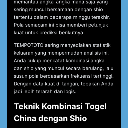
memantau angka-angka mana saja yang
sering muncul bersamaan dengan shio
tertentu dalam beberapa minggu terakhir.
Pola semacam ini bisa memberi petunjuk
kuat untuk prediksi berikutnya.
TEMPOTOTO sering menyediakan statistik
keluaran yang mempermudah analisis ini.
Anda cukup mencatat kombinasi angka
dan shio yang muncul secara berulang, lalu
susun pola berdasarkan frekuensi tertinggi.
Dengan data kuat di tangan, tebakan Anda
jadi lebih terarah dan logis.
Teknik Kombinasi Togel
China dengan Shio