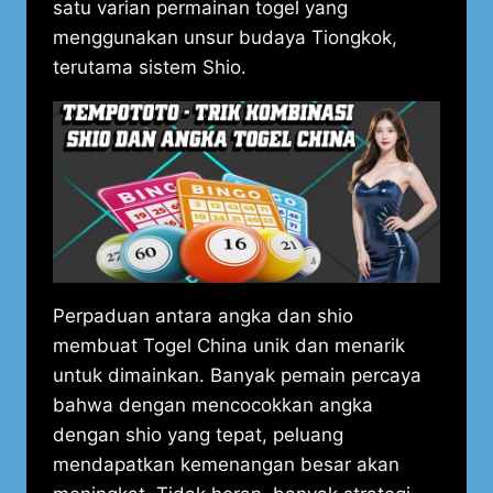
satu varian permainan togel yang
menggunakan unsur budaya Tiongkok,
terutama sistem Shio.
Perpaduan antara angka dan shio
membuat Togel China unik dan menarik
untuk dimainkan. Banyak pemain percaya
bahwa dengan mencocokkan angka
dengan shio yang tepat, peluang
mendapatkan kemenangan besar akan