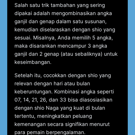
Salah satu trik tambahan yang sering
dipakai adalah mengombinasikan angka
ganjil dan genap dalam satu susunan,
kemudian diselaraskan dengan shio yang
sesuai. Misalnya, Anda memilih 5 angka,
maka disarankan mencampur 3 angka
ganjil dan 2 genap (atau sebaliknya) untuk
keseimbangan.
Setelah itu, cocokkan dengan shio yang
relevan dengan hari atau bulan
keberuntungan. Kombinasi angka seperti
07, 14, 21, 26, dan 33 bisa diasosiasikan
dengan shio Naga yang kuat di bulan
tertentu, meningkatkan peluang
kemenangan secara signifikan menurut
para pemain berpengalaman.