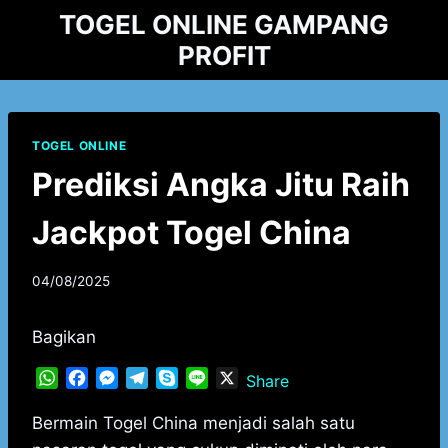
Skip
TOGEL ONLINE GAMPANG
to
PROFIT
content
TOGEL ONLINE
Prediksi Angka Jitu Raih
Jackpot Togel China
By
04/08/2025
adminxjfxh
Bagikan
W
F
M
T
S
L
X
Share
h
a
e
e
k
i
a
c
s
l
y
n
Bermain Togel China menjadi salah satu
t
e
s
e
p
e