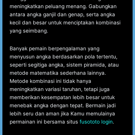
meningkatkan peluang menang. Gabungkan
antara angka ganjil dan genap, serta angka
kecil dan besar untuk menciptakan kombinasi
yang seimbang.
Banyak pemain berpengalaman yang
menyusun angka berdasarkan pola tertentu,
seperti segitiga angka, sistem piramida, atau
metode matematika sederhana lainnya.
Metode kombinasi ini tidak hanya
meningkatkan variasi taruhan, tetapi juga
memberikan kesempatan lebih besar untuk
menebak angka dengan tepat. Bermain jadi
lebih seru dan aman jika Kamu memulainya
permainan ini bersama situs
fusototo login
.