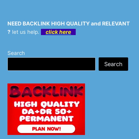
NEED BACKLINK HIGH QUALITY and RELEVANT
?
let us help.
click here
Search
Search