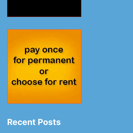
Recent Posts