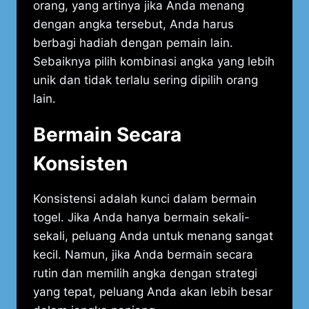
orang, yang artinya jika Anda menang
dengan angka tersebut, Anda harus
berbagi hadiah dengan pemain lain.
Sebaiknya pilih kombinasi angka yang lebih
unik dan tidak terlalu sering dipilih orang
lain.
Bermain Secara
Konsisten
Konsistensi adalah kunci dalam bermain
togel. Jika Anda hanya bermain sekali-
sekali, peluang Anda untuk menang sangat
kecil. Namun, jika Anda bermain secara
rutin dan memilih angka dengan strategi
yang tepat, peluang Anda akan lebih besar