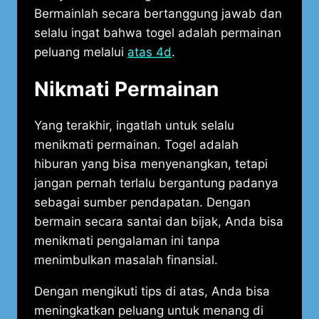
Bermainlah secara bertanggung jawab dan
selalu ingat bahwa togel adalah permainan
peluang melalui
atas 4d
.
Nikmati Permainan
Yang terakhir, ingatlah untuk selalu
menikmati permainan. Togel adalah
hiburan yang bisa menyenangkan, tetapi
jangan pernah terlalu bergantung padanya
sebagai sumber pendapatan. Dengan
bermain secara santai dan bijak, Anda bisa
menikmati pengalaman ini tanpa
menimbulkan masalah finansial.
Dengan mengikuti tips di atas, Anda bisa
meningkatkan peluang untuk menang di