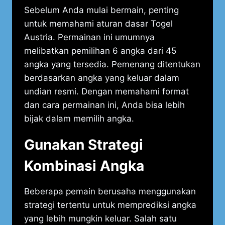
Sebelum Anda mulai bermain, penting
untuk memahami aturan dasar Togel
Austria. Permainan ini umumnya
melibatkan pemilihan 6 angka dari 45
angka yang tersedia. Pemenang ditentukan
berdasarkan angka yang keluar dalam
undian resmi. Dengan memahami format
dan cara permainan ini, Anda bisa lebih
bijak dalam memilih angka.
Gunakan Strategi
Kombinasi Angka
Beberapa pemain berusaha menggunakan
strategi tertentu untuk memprediksi angka
yang lebih mungkin keluar. Salah satu