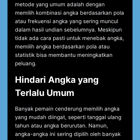
metode yang umum adalah dengan
memilih kombinasi angka berdasarkan pola
atau frekuensi angka yang sering muncul
dalam hasil undian sebelumnya. Meskipun
tidak ada cara pasti untuk menebak angka,
memilih angka berdasarkan pola atau
statistik bisa membantu meningkatkan
peluang.
Hindari Angka yang
Terlalu Umum
Banyak pemain cenderung memilih angka
yang mudah diingat, seperti tanggal ulang
tahun atau angka berurutan. Namun,
angka-angka ini sering dipilih oleh banyak