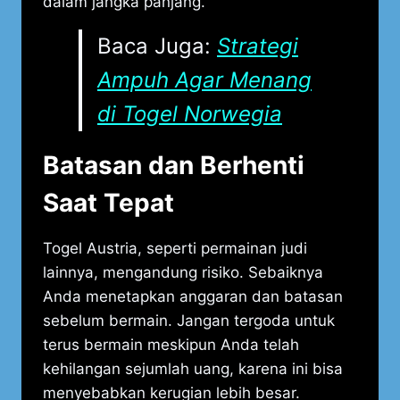
dalam jangka panjang.
Baca Juga:
Strategi
Ampuh Agar Menang
di Togel Norwegia
Batasan dan Berhenti
Saat Tepat
Togel Austria, seperti permainan judi
lainnya, mengandung risiko. Sebaiknya
Anda menetapkan anggaran dan batasan
sebelum bermain. Jangan tergoda untuk
terus bermain meskipun Anda telah
kehilangan sejumlah uang, karena ini bisa
menyebabkan kerugian lebih besar.