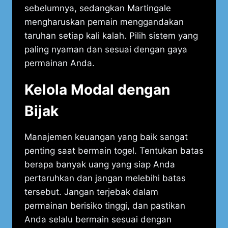
sebelumnya, sedangkan Martingale
mengharuskan pemain menggandakan
taruhan setiap kali kalah. Pilih sistem yang
paling nyaman dan sesuai dengan gaya
permainan Anda.
Kelola Modal dengan
Bijak
Manajemen keuangan yang baik sangat
penting saat bermain togel. Tentukan batas
berapa banyak uang yang siap Anda
pertaruhkan dan jangan melebihi batas
tersebut. Jangan terjebak dalam
permainan berisiko tinggi, dan pastikan
Anda selalu bermain sesuai dengan