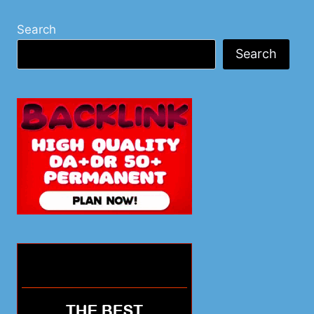
Search
Search