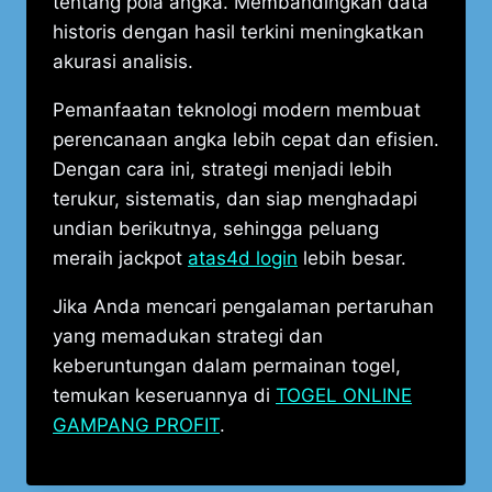
tentang pola angka. Membandingkan data
historis dengan hasil terkini meningkatkan
akurasi analisis.
Pemanfaatan teknologi modern membuat
perencanaan angka lebih cepat dan efisien.
Dengan cara ini, strategi menjadi lebih
terukur, sistematis, dan siap menghadapi
undian berikutnya, sehingga peluang
meraih jackpot
atas4d login
lebih besar.
Jika Anda mencari pengalaman pertaruhan
yang memadukan strategi dan
keberuntungan dalam permainan togel,
temukan keseruannya di
TOGEL ONLINE
GAMPANG PROFIT
.