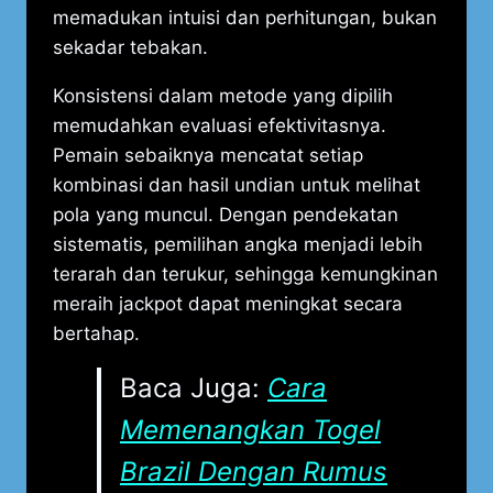
memadukan intuisi dan perhitungan, bukan
sekadar tebakan.
Konsistensi dalam metode yang dipilih
memudahkan evaluasi efektivitasnya.
Pemain sebaiknya mencatat setiap
kombinasi dan hasil undian untuk melihat
pola yang muncul. Dengan pendekatan
sistematis, pemilihan angka menjadi lebih
terarah dan terukur, sehingga kemungkinan
meraih jackpot dapat meningkat secara
bertahap.
Baca Juga:
Cara
Memenangkan Togel
Brazil Dengan Rumus