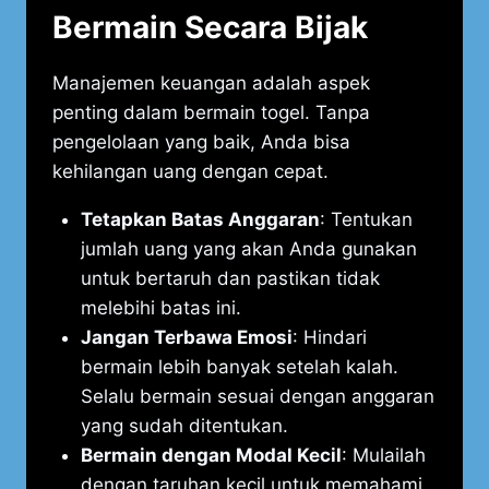
Bermain Secara Bijak
Manajemen keuangan adalah aspek
penting dalam bermain togel. Tanpa
pengelolaan yang baik, Anda bisa
kehilangan uang dengan cepat.
Tetapkan Batas Anggaran
: Tentukan
jumlah uang yang akan Anda gunakan
untuk bertaruh dan pastikan tidak
melebihi batas ini.
Jangan Terbawa Emosi
: Hindari
bermain lebih banyak setelah kalah.
Selalu bermain sesuai dengan anggaran
yang sudah ditentukan.
Bermain dengan Modal Kecil
: Mulailah
dengan taruhan kecil untuk memahami