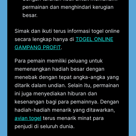
permainan dan menghindari kerugian
besar.
Simak dan ikuti terus informasi togel online
secara lengkap hanya di
TOGEL ONLINE
GAMPANG PROFIT
.
Para pemain memiliki peluang untuk
memenangkan hadiah besar dengan
menebak dengan tepat angka-angka yang
ditarik dalam undian. Selain itu, permainan
ini juga menyediakan hiburan dan
kesenangan bagi para pemainnya. Dengan
hadiah-hadiah menarik yang ditawarkan,
avian togel
terus menarik minat para
penjudi di seluruh dunia.