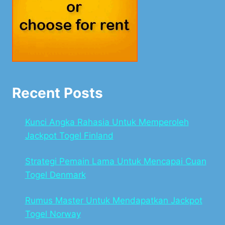
Recent Posts
Kunci Angka Rahasia Untuk Memperoleh
Jackpot Togel Finland
Strategi Pemain Lama Untuk Mencapai Cuan
Togel Denmark
Rumus Master Untuk Mendapatkan Jackpot
Togel Norway