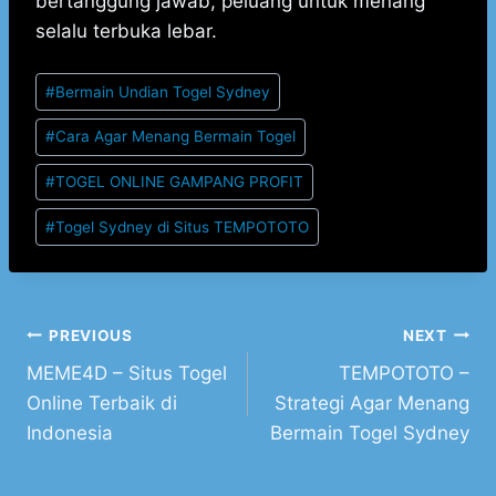
bertanggung jawab, peluang untuk menang
selalu terbuka lebar.
Post
#
Bermain Undian Togel Sydney
Tags:
#
Cara Agar Menang Bermain Togel
#
TOGEL ONLINE GAMPANG PROFIT
#
Togel Sydney di Situs TEMPOTOTO
Post
PREVIOUS
NEXT
MEME4D – Situs Togel
TEMPOTOTO –
navigation
Online Terbaik di
Strategi Agar Menang
Indonesia
Bermain Togel Sydney