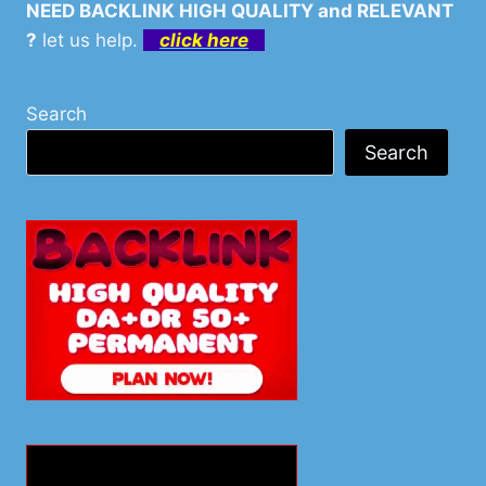
NEED BACKLINK HIGH QUALITY and RELEVANT
?
let us help.
click here
Search
Search