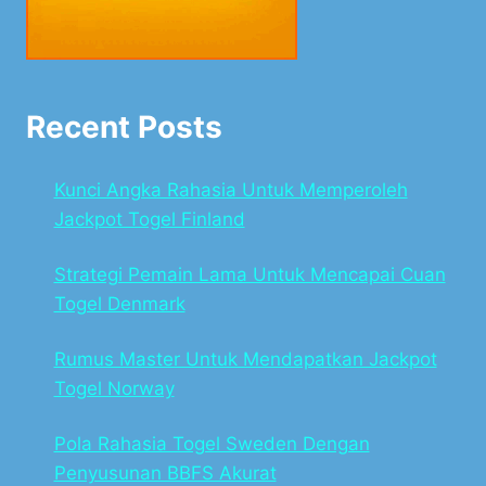
Recent Posts
Kunci Angka Rahasia Untuk Memperoleh
Jackpot Togel Finland
Strategi Pemain Lama Untuk Mencapai Cuan
Togel Denmark
Rumus Master Untuk Mendapatkan Jackpot
Togel Norway
Pola Rahasia Togel Sweden Dengan
Penyusunan BBFS Akurat