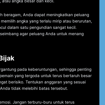
 atau angka besar dan kecil.
h beragam, Anda dapat meningkatkan peluang
 memilih angka yang terlalu mirip atau berurutan,
cul dalam satu pengundian sangat kecil.
n seimbang agar peluang Anda untuk menang
Bijak
rgantung pada keberuntungan, sehingga penting
pemain yang tergoda untuk terus bertaruh besar
ngat berisiko. Tentukan anggaran yang sesuai
nda tidak melebihi batas tersebut.
 emosi. Jangan terburu-buru untuk terus