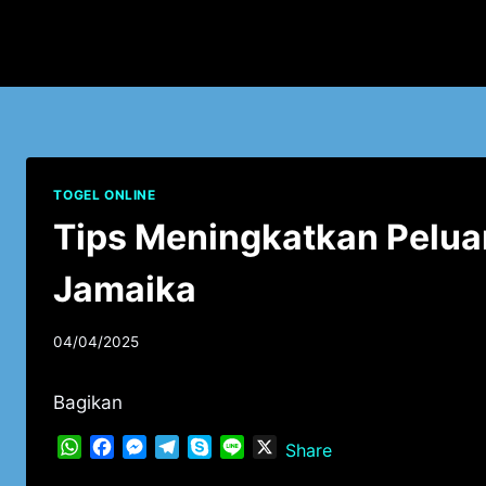
Skip
to
content
TOGEL ONLINE
Tips Meningkatkan Pelua
Jamaika
By
04/04/2025
adminxjfxh
Bagikan
W
F
M
T
S
L
X
Share
h
a
e
e
k
i