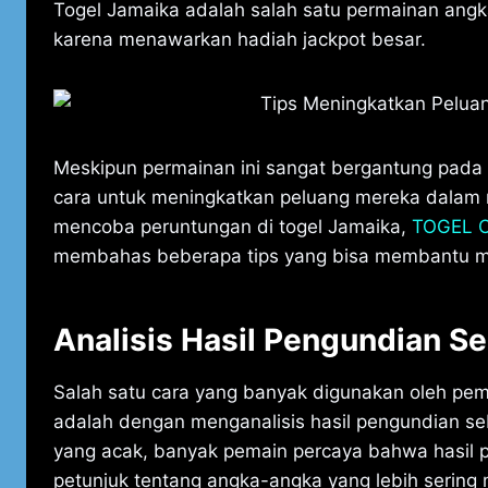
a
c
s
l
y
n
Togel Jamaika adalah salah satu permainan angk
t
e
s
e
p
e
karena menawarkan hadiah jackpot besar.
s
b
e
g
e
A
o
n
r
p
o
g
a
p
k
e
m
r
Meskipun permainan ini sangat bergantung pada
cara untuk meningkatkan peluang mereka dalam 
mencoba peruntungan di togel Jamaika,
TOGEL 
membahas beberapa tips yang bisa membantu m
Analisis Hasil Pengundian 
Salah satu cara yang banyak digunakan oleh pe
adalah dengan menganalisis hasil pengundian s
yang acak, banyak pemain percaya bahwa hasil
petunjuk tentang angka-angka yang lebih sering 