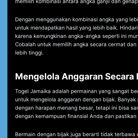
memilih kombinasi antara angka ganjil dan genap,
Dengan menggunakan kombinasi angka yang lebi
untuk mendapatkan hasil yang lebih baik. Hindari
karena kemungkinan angka-angka seperti ini mun
Cobalah untuk memilih angka secara cermat da
lebih tinggi.
Mengelola Anggaran Secara 
Togel Jamaika adalah permainan yang sangat be
untuk mengelola anggaran dengan bijak. Banyak 
dengan harapan menang besar, tetapi ini bisa sa
dengan kemampuan finansial Anda dan pastikan A
Bermain dengan bijak juga berarti tidak terbawa