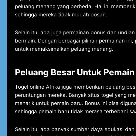
peluang menang yang berbeda. Hal ini memberika
sehingga mereka tidak mudah bosan.
Selain itu, ada juga permainan bonus dan undi
bermain. Dengan berbagai pilihan permainan ini
untuk memaksimalkan peluang menang.
Peluang Besar Untuk Pemain
Togel online Afrika juga memberikan peluang be
peruntungan mereka. Banyak situs togel yang m
menarik untuk pemain baru. Bonus ini bisa digu
sehingga pemain baru tidak merasa terbebani saa
Selain itu, ada banyak sumber daya edukasi d