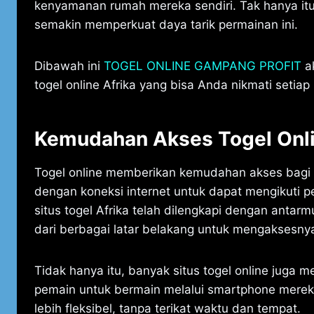
kenyamanan rumah mereka sendiri. Tak hanya itu
semakin memperkuat daya tarik permainan ini.
Dibawah ini
TOGEL ONLINE GAMPANG PROFIT
a
togel online Afrika yang bisa Anda nikmati setiap 
Kemudahan Akses Togel Onl
Togel online memberikan kemudahan akses bagi 
dengan koneksi internet untuk dapat mengikuti pe
situs togel Afrika telah dilengkapi dengan anta
dari berbagai latar belakang untuk mengaksesn
Tidak hanya itu, banyak situs togel online jug
pemain untuk bermain melalui smartphone merek
lebih fleksibel, tanpa terikat waktu dan tempat.