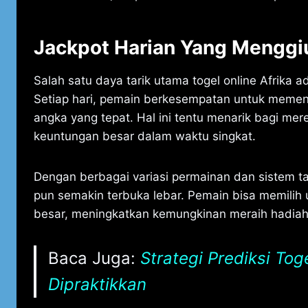
Jackpot Harian Yang Menggi
Salah satu daya tarik utama togel online Afrika 
Setiap hari, pemain berkesempatan untuk mem
angka yang tepat. Hal ini tentu menarik bagi me
keuntungan besar dalam waktu singkat.
Dengan berbagai variasi permainan dan sistem t
pun semakin terbuka lebar. Pemain bisa memilih
besar, meningkatkan kemungkinan meraih hadiah y
Baca Juga:
Strategi Prediksi To
Dipraktikkan