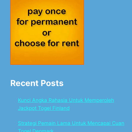
Recent Posts
Kunci Angka Rahasia Untuk Memperoleh
Jackpot Togel Finland
Strategi Pemain Lama Untuk Mencapai Cuan
Togel Denmark