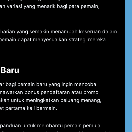
n variasi yang menarik bagi para pemain,
an harian yang semakin menambah keseruan dalam
, pemain dapat menyesuaikan strategi mereka
 Baru
sar bagi pemain baru yang ingin mencoba
enawarkan bonus pendaftaran atau promo
nakan untuk meningkatkan peluang menang,
t pertama kali bermain.
an panduan untuk membantu pemain pemula