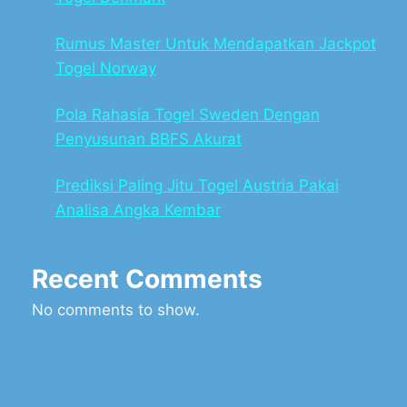
Rumus Master Untuk Mendapatkan Jackpot
Togel Norway
Pola Rahasia Togel Sweden Dengan
Penyusunan BBFS Akurat
Prediksi Paling Jitu Togel Austria Pakai
Analisa Angka Kembar
Recent Comments
No comments to show.