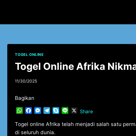
Skip
to
content
TOGEL ONLINE
Togel Online Afrika Nikm
By
11/30/2025
adminxjfxh
Bagikan
W
F
M
T
S
L
X
Share
h
a
e
e
k
i
a
c
s
l
y
n
Togel online Afrika telah menjadi salah satu per
t
e
s
e
p
e
di seluruh dunia.