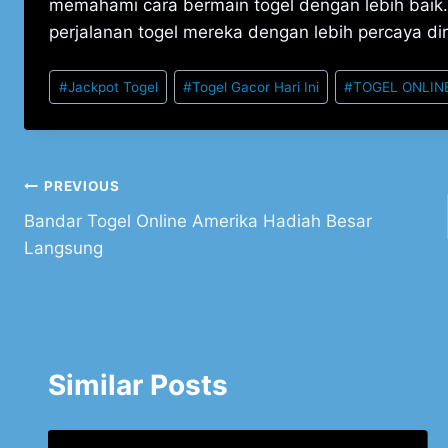
memahami cara bermain togel dengan lebih baik.
perjalanan togel mereka dengan lebih percaya dir
Post
#
Jackpot Togel
#
Togel Gacor Hari Ini
#
TOGEL ONLIN
Tags:
Post
PREVIOUS
Bandar Togel Online Amerika Hadiah Besar
navigation
Langsung
Similar Posts