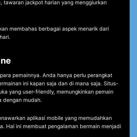
, tawaran jackpot harian yang menggiurkan
kan membahas berbagai aspek menarik dari
hari.
ine
para pemainnya. Anda hanya perlu perangkat
rmainan ini kapan saja dan di mana saja. Situs-
rmuka yang user-friendly, memungkinkan pemain
ya dengan mudah.
a menawarkan aplikasi mobile yang memudahkan
a. Hal ini membuat pengalaman bermain menjadi