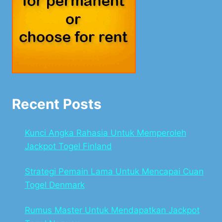
Recent Posts
Kunci Angka Rahasia Untuk Memperoleh
Jackpot Togel Finland
Strategi Pemain Lama Untuk Mencapai Cuan
Togel Denmark
Rumus Master Untuk Mendapatkan Jackpot