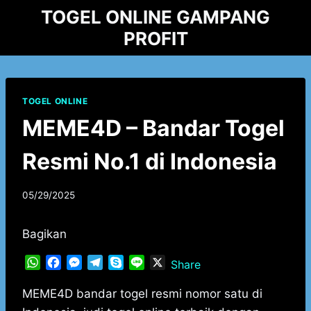
Skip
TOGEL ONLINE GAMPANG
to
PROFIT
content
TOGEL ONLINE
MEME4D – Bandar Togel
Resmi No.1 di Indonesia
By
05/29/2025
adminxjfxh
Bagikan
W
F
M
T
S
L
X
Share
h
a
e
e
k
i
a
c
s
l
y
n
MEME4D bandar togel resmi nomor satu di
t
e
s
e
p
e