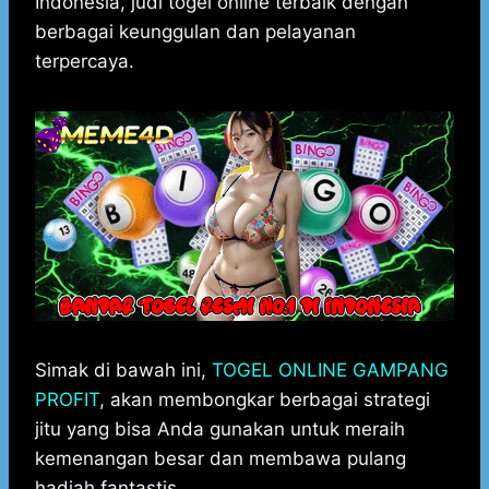
Indonesia, judi togel online terbaik dengan
s
b
e
g
e
berbagai keunggulan dan pelayanan
A
o
n
r
terpercaya.
p
o
g
a
p
k
e
m
r
Simak di bawah ini,
TOGEL ONLINE GAMPANG
PROFIT
, akan membongkar berbagai strategi
jitu yang bisa Anda gunakan untuk meraih
kemenangan besar dan membawa pulang
hadiah fantastis.