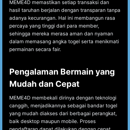
MEME4D memastikan setiap transaksi dan
hasil taruhan berjalan dengan transparan tanpa
adanya kecurangan. Hal ini membangun rasa
percaya yang tinggi dari para member,
sehingga mereka merasa aman dan nyaman
dalam memasang angka togel serta menikmati
permainan secara fair.
Pengalaman Bermain yang
Mudah dan Cepat
MEME4D membekali dirinya dengan teknologi
canggih, menjadikannya sebagai bandar togel
yang mudah diakses dari berbagai perangkat,
baik desktop maupun mobile. Proses
pendaftaran dapat dilakukan dengan cepat