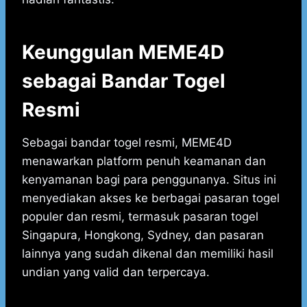
Keunggulan MEME4D
sebagai Bandar Togel
Resmi
Sebagai bandar togel resmi, MEME4D
menawarkan platform penuh keamanan dan
kenyamanan bagi para penggunanya. Situs ini
menyediakan akses ke berbagai pasaran togel
populer dan resmi, termasuk pasaran togel
Singapura, Hongkong, Sydney, dan pasaran
lainnya yang sudah dikenal dan memiliki hasil
undian yang valid dan terpercaya.