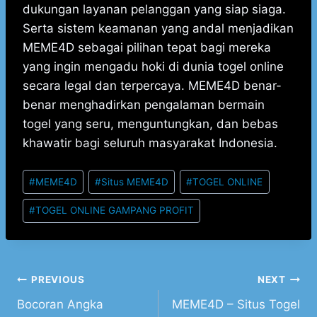
dukungan layanan pelanggan yang siap siaga.
Serta sistem keamanan yang andal menjadikan
MEME4D sebagai pilihan tepat bagi mereka
yang ingin mengadu hoki di dunia togel online
secara legal dan terpercaya. MEME4D benar-
benar menghadirkan pengalaman bermain
togel yang seru, menguntungkan, dan bebas
khawatir bagi seluruh masyarakat Indonesia.
Post
#
MEME4D
#
Situs MEME4D
#
TOGEL ONLINE
Tags:
#
TOGEL ONLINE GAMPANG PROFIT
Post
PREVIOUS
NEXT
Bocoran Angka
MEME4D – Situs Togel
navigation