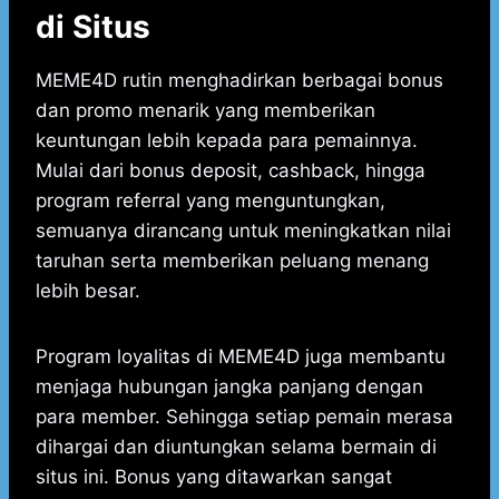
di Situs
MEME4D rutin menghadirkan berbagai bonus
dan promo menarik yang memberikan
keuntungan lebih kepada para pemainnya.
Mulai dari bonus deposit, cashback, hingga
program referral yang menguntungkan,
semuanya dirancang untuk meningkatkan nilai
taruhan serta memberikan peluang menang
lebih besar.
Program loyalitas di MEME4D juga membantu
menjaga hubungan jangka panjang dengan
para member. Sehingga setiap pemain merasa
dihargai dan diuntungkan selama bermain di
situs ini. Bonus yang ditawarkan sangat