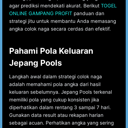
agar prediksi mendekati akurat. Berikut
TOGEL
ONLINE GAMPANG PROFIT
panduan dan
strategi jitu untuk membantu Anda memasang
angka colok naga secara cerdas dan efektif.
Pahami Pola Keluaran
Jepang Pools
Langkah awal dalam strategi colok naga
adalah memahami pola angka dari hasil
keluaran sebelumnya. Jepang Pools terkenal
memiliki pola yang cukup konsisten jika
diperhatikan dalam rentang 3 sampai 7 hari.
Gunakan data result atau rekapan harian
sebagai acuan. Perhatikan angka yang sering