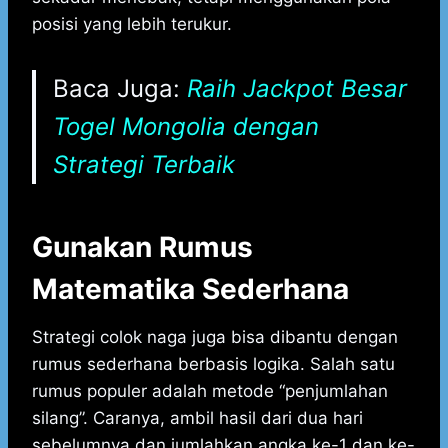
posisi yang lebih terukur.
Baca Juga:
Raih Jackpot Besar
Togel Mongolia dengan
Strategi Terbaik
Gunakan Rumus
Matematika Sederhana
Strategi colok naga juga bisa dibantu dengan
rumus sederhana berbasis logika. Salah satu
rumus populer adalah metode “penjumlahan
silang”. Caranya, ambil hasil dari dua hari
sebelumnya dan jumlahkan angka ke-1 dan ke-