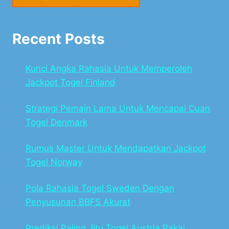
Recent Posts
Kunci Angka Rahasia Untuk Memperoleh
Jackpot Togel Finland
Strategi Pemain Lama Untuk Mencapai Cuan
Togel Denmark
Rumus Master Untuk Mendapatkan Jackpot
Togel Norway
Pola Rahasia Togel Sweden Dengan
Penyusunan BBFS Akurat
Prediksi Paling Jitu Togel Austria Pakai