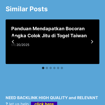
Similar Posts
Panduan Mendapatkan Bocoran
Angka Colok Jitu di Togel Taiwan
06/20/2025
NEED BACKLINK HIGH QUALITY and RELEVANT
?
let us help.
click here